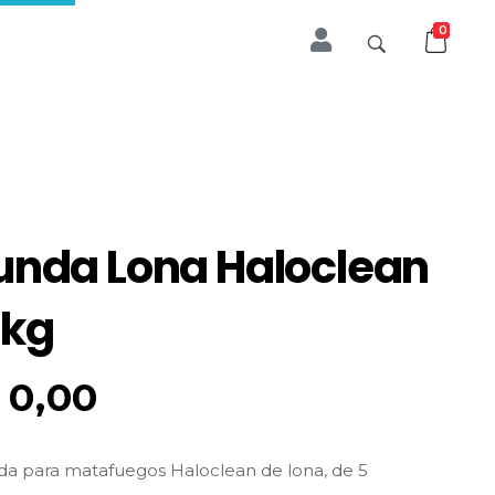
0
unda Lona Haloclean
 kg
0,00
a para matafuegos Haloclean de lona, de 5