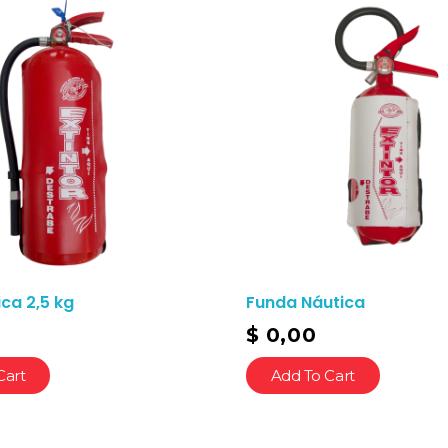
ca 2,5 kg
Funda Náutica
$
0,00
Cart
Add To Cart