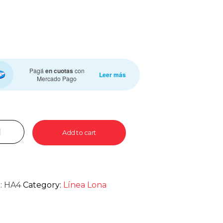
Pagá
en cuotas
con
Leer más
Mercado Pago
Add to cart
:
HA4
Category:
Línea Lona