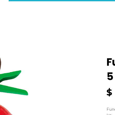
F
5
$
Fund