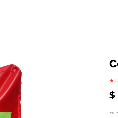
C
$
Fund