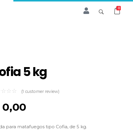
0
ofia 5 kg
(
1
customer review)
0,00
a para matafuegos tipo Cofia, de 5 kg.