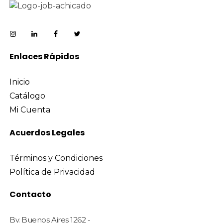
Fundas Cuero Ecológico
Fundas Estándar
Línea Accesorios
Enlaces Rápidos
Línea Cofia
Línea Funda Soporte Gabinete
Inicio
Catálogo
Línea Fundas Protectoras
Mi Cuenta
Fundas Para Carritos
Fundas Para Exterior
Acuerdos Legales
Línea Lona
Términos y Condiciones
Línea Clásica
Política de Privacidad
Línea Drago Aluminio
Contacto
Línea Georgia
Línea Soporte Estructural
Bv. Buenos Aires 1262 -