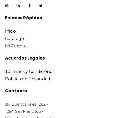
Fundas Estándar
Línea Accesorios
Enlaces Rápidos
Línea Cofia
Línea Funda Soporte Gabinete
Inicio
Catálogo
Línea Fundas Protectoras
Mi Cuenta
Fundas Para Carritos
Fundas Para Exterior
Acuerdos Legales
Línea Lona
Términos y Condiciones
Línea Clásica
Política de Privacidad
Línea Drago Aluminio
Contacto
Línea Georgia
Línea Soporte Estructural
Bv. Buenos Aires 1262 -
Línea Vivero
1264. San Francisco -
Sin Categorizar