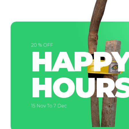
20 % OFF
HAPP
HOUR
15 Nov To 7 Dec