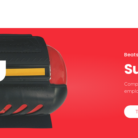
Beats
U
S
Compa
employ