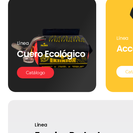
Línea
Línea
Acc
Cuero Ecológico
Cat
Catálogo
Línea