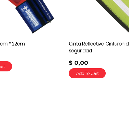
5cm * 22cm
Cinta Reflectiva Cinturon 
seguridad
$
0,00
art
Add To Cart