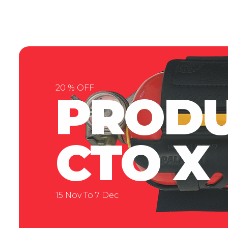
20 % OFF
PROD
CTO X
15 Nov To 7 Dec