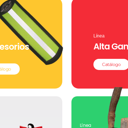
Línea
Alta Ga
esorios
Catálogo
álogo
Línea