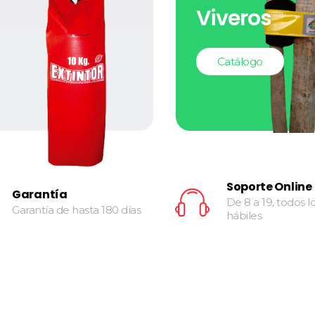
Viveros
Catálogo
Soporte Online
Garantía
De 8 a 19, todos l
Garantía de hasta 180 días
hábiles