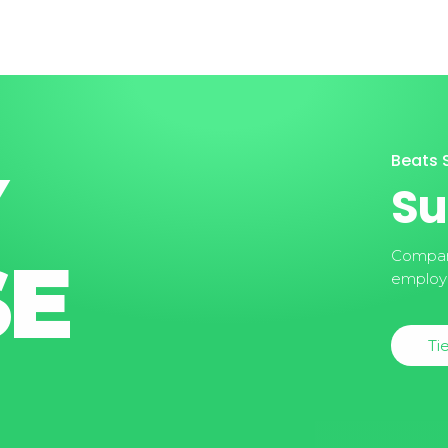
Beats S
Y
Su
SE
Company
employe
Ti